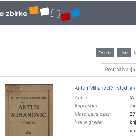
Faseta
Lista
Antun Mihanović : studija 
Autor
Vo
Impresum
Za
Materijalni opis
27 
Vrsta građe
kn
ur