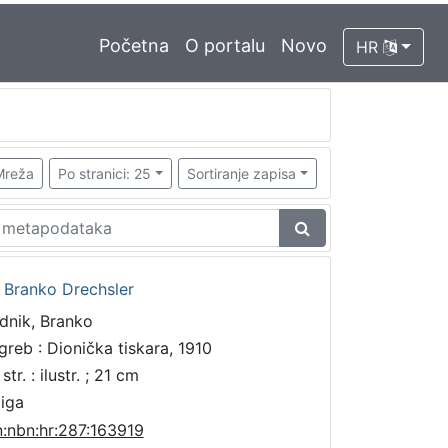
Početna
O portalu
Novo
HR
Mreža
Po stranici: 25
Sortiranje zapisa
/ Branko Drechsler
dnik, Branko
greb : Dionička tiskara, 1910
str. : ilustr. ; 21 cm
jiga
n:nbn:hr:287:163919