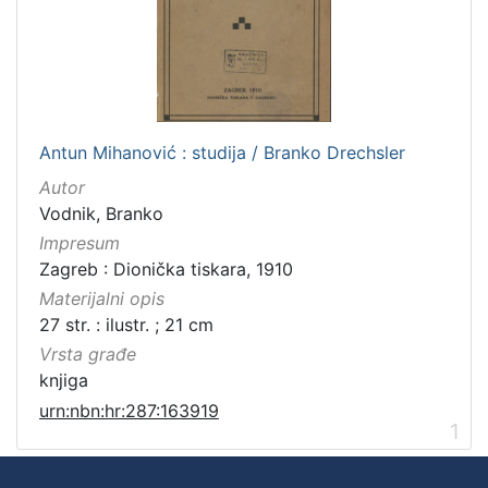
Antun Mihanović : studija / Branko Drechsler
Autor
Vodnik, Branko
Impresum
Zagreb : Dionička tiskara, 1910
Materijalni opis
27 str. : ilustr. ; 21 cm
Vrsta građe
knjiga
urn:nbn:hr:287:163919
1