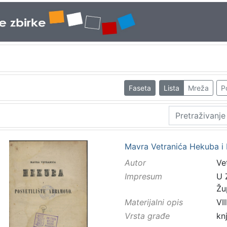
Faseta
Lista
Mreža
P
Mavra Vetranića Hekuba i 
Autor
Ve
Impresum
U 
Žu
Materijalni opis
VII
Vrsta građe
kn