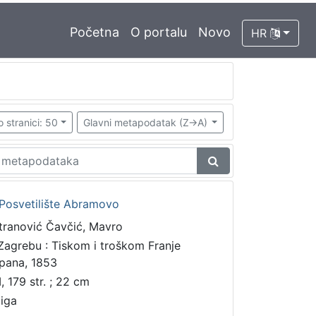
Početna
O portalu
Novo
HR
o stranici: 50
Glavni metapodatak (Z->A)
Posvetilište Abramovo
tranović Čavčić, Mavro
Zagrebu : Tiskom i troškom Franje
pana, 1853
I, 179 str. ; 22 cm
jiga