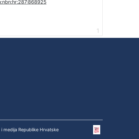
n:nbn:hr:287:868925
1
e i medija Republike Hrvatske