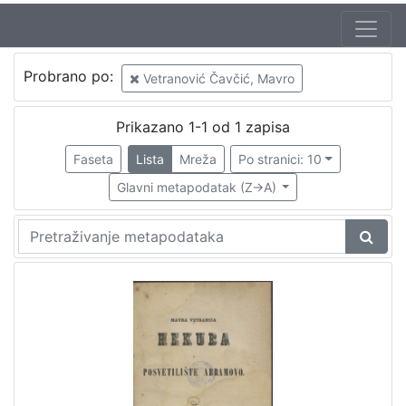
Probrano po:
Vetranović Čavčić, Mavro
Prikazano 1-1 od 1 zapisa
Faseta
Lista
Mreža
Po stranici: 10
Glavni metapodatak (Z->A)