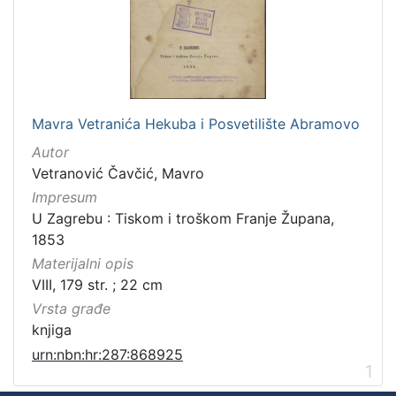
Mavra Vetranića Hekuba i Posvetilište Abramovo
Autor
Vetranović Čavčić, Mavro
Impresum
U Zagrebu : Tiskom i troškom Franje Župana,
1853
Materijalni opis
VIII, 179 str. ; 22 cm
Vrsta građe
knjiga
urn:nbn:hr:287:868925
1