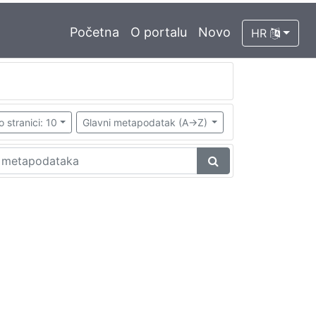
Početna
O portalu
Novo
HR
o stranici: 10
Glavni metapodatak (A->Z)