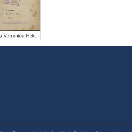
Mavra Vetranića Hekuba i Posvetilište Abramovo