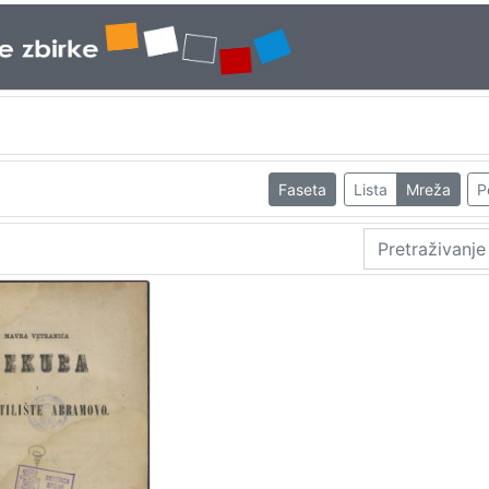
Faseta
Lista
Mreža
P