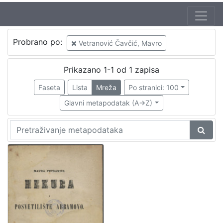
Probrano po:
Vetranović Čavčić, Mavro
Prikazano 1-1 od 1 zapisa
Faseta
Lista
Mreža
Po stranici: 100
Glavni metapodatak (A->Z)