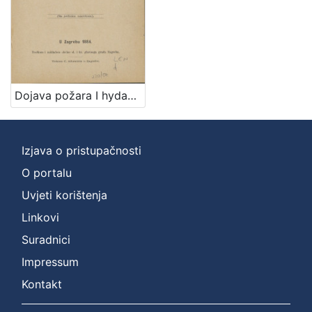
Dojava požara I hydanti u sl i kr glavnom gradu Zagrebu / po nalogu slav. gradskoga poglavarstva sastavio Milan Lenuci
Izjava o pristupačnosti
O portalu
Uvjeti korištenja
Linkovi
Suradnici
Impressum
Kontakt