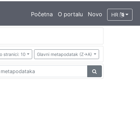
Početna
O portalu
Novo
HR
o stranici: 10
Glavni metapodatak (Z->A)