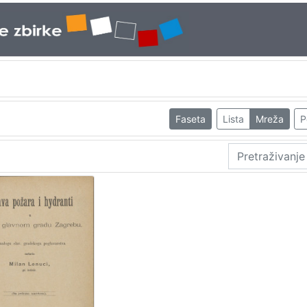
Faseta
Lista
Mreža
P