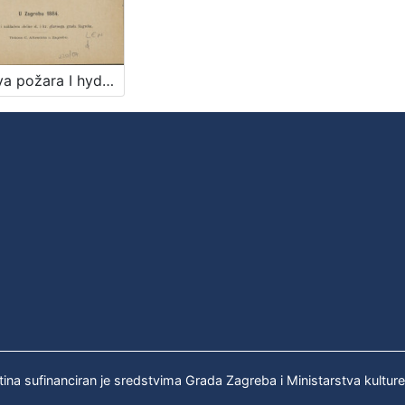
Dojava požara I hydanti u sl i kr glavnom gradu Zagrebu / po nalogu slav. gradskoga poglavarstva sastavio Milan Lenuci
tina sufinanciran je sredstvima Grada Zagreba i Ministarstva kultur