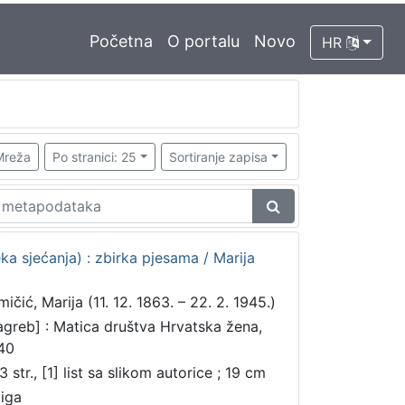
Početna
O portalu
Novo
HR
Mreža
Po stranici: 25
Sortiranje zapisa
ka sjećanja) : zbirka pjesama / Marija
ičić, Marija (11. 12. 1863. – 22. 2. 1945.)
agreb] : Matica društva Hrvatska žena,
40
 str., [1] list sa slikom autorice ; 19 cm
jiga