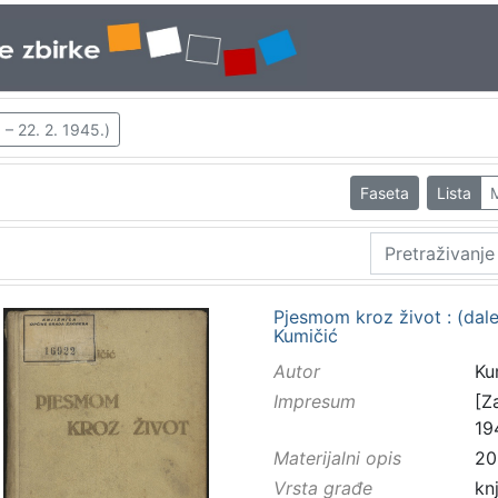
 – 22. 2. 1945.)
Faseta
Lista
Pjesmom kroz život : (dale
Kumičić
Autor
Kum
Impresum
[Z
19
Materijalni opis
203
Vrsta građe
kn