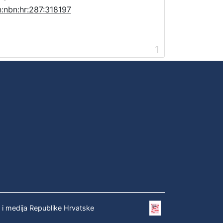
n:nbn:hr:287:318197
1
e i medija Republike Hrvatske