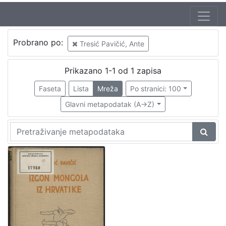
Probrano po:
Tresić Pavičić, Ante
Prikazano 1-1 od 1 zapisa
Faseta
Lista
Mreža
Po stranici: 100
Glavni metapodatak (A->Z)