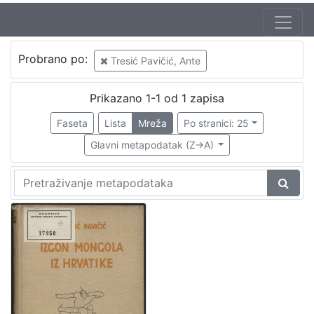
Probrano po:
Tresić Pavičić, Ante
Prikazano 1-1 od 1 zapisa
Faseta
Lista
Mreža
Po stranici: 25
Glavni metapodatak (Z->A)