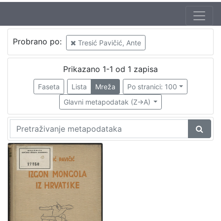
Probrano po:
Tresić Pavičić, Ante
Prikazano 1-1 od 1 zapisa
Faseta
Lista
Mreža
Po stranici: 100
Glavni metapodatak (Z->A)