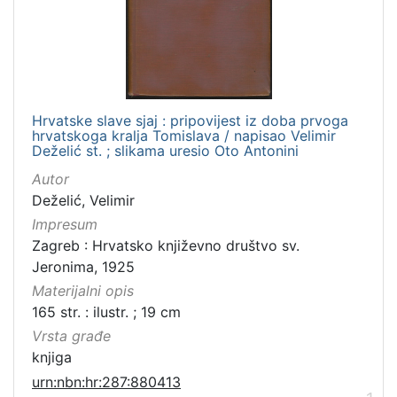
Hrvatske slave sjaj : pripovijest iz doba prvoga
hrvatskoga kralja Tomislava / napisao Velimir
Deželić st. ; slikama uresio Oto Antonini
Autor
Deželić, Velimir
Impresum
Zagreb : Hrvatsko književno društvo sv.
Jeronima, 1925
Materijalni opis
165 str. : ilustr. ; 19 cm
Vrsta građe
knjiga
urn:nbn:hr:287:880413