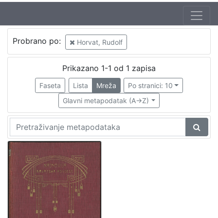
Probrano po:
Horvat, Rudolf
Prikazano 1-1 od 1 zapisa
Faseta
Lista
Mreža
Po stranici: 10
Glavni metapodatak (A->Z)