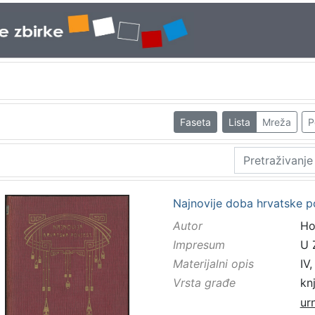
Faseta
Lista
Mreža
P
Najnovije doba hrvatske po
Autor
Ho
Impresum
U 
Materijalni opis
IV,
Vrsta građe
kn
ur