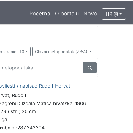
Početna
O portalu
Novo
HR
o stranici: 10
Glavni metapodatak (Z->A)
vijesti / napisao Rudolf Horvat
rvat, Rudolf
Zagrebu : Izdala Matica hrvatska, 1906
 296 str. ; 20 cm
jiga
n:nbn:hr:287:342304