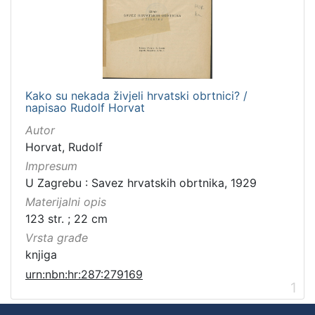
Kako su nekada živjeli hrvatski obrtnici? /
napisao Rudolf Horvat
Autor
Horvat, Rudolf
Impresum
U Zagrebu : Savez hrvatskih obrtnika, 1929
Materijalni opis
123 str. ; 22 cm
Vrsta građe
knjiga
urn:nbn:hr:287:279169
1