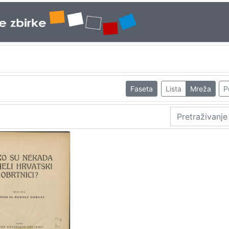
Faseta
Lista
Mreža
P