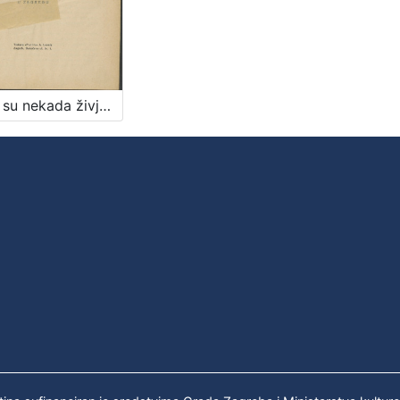
Kako su nekada živjeli hrvatski obrtnici? / napisao Rudolf Horvat