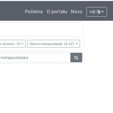
Početna
O portalu
Novo
HR
o stranici: 10
Glavni metapodatak (A->Z)