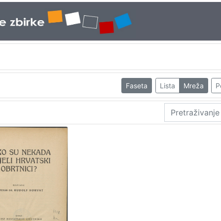
Faseta
Lista
Mreža
P