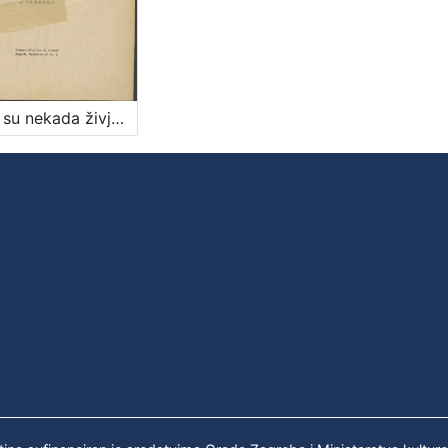
Kako su nekada živjeli hrvatski obrtnici? / napisao Rudolf Horvat