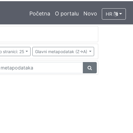
Početna
O portalu
Novo
HR
o stranici: 25
Glavni metapodatak (Z->A)