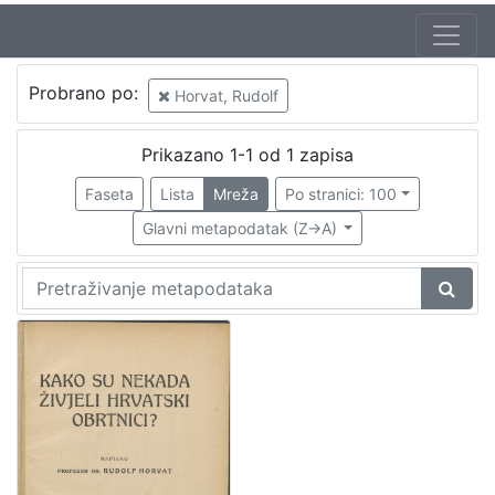
Probrano po:
Horvat, Rudolf
Prikazano 1-1 od 1 zapisa
Faseta
Lista
Mreža
Po stranici: 100
Glavni metapodatak (Z->A)