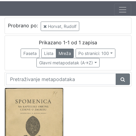
Probrano po:
Horvat, Rudolf
Prikazano 1-1 od 1 zapisa
Faseta
Lista
Mreža
Po stranici: 100
Glavni metapodatak (A->Z)