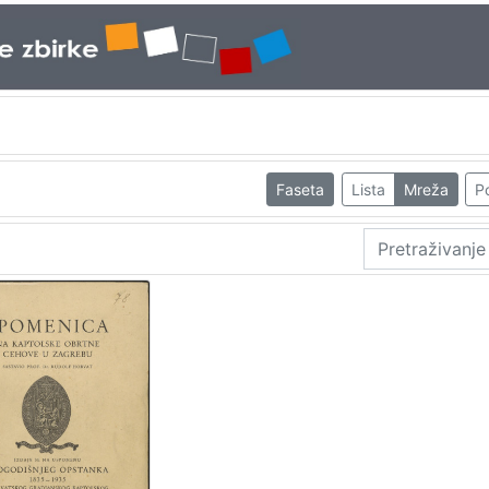
Faseta
Lista
Mreža
Po