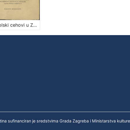
Kaptolski cehovi u Zagrebu / napisao Rudolf Horvat
tina sufinanciran je sredstvima Grada Zagreba i Ministarstva kultur