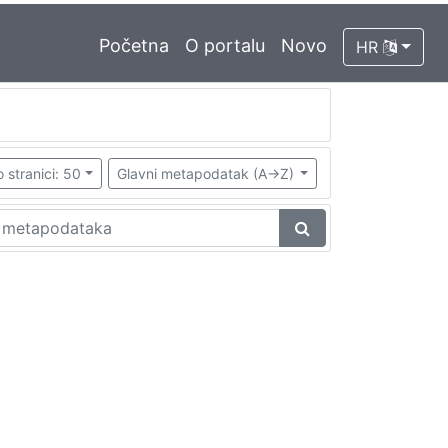
Početna
O portalu
Novo
HR
 stranici: 50
Glavni metapodatak (A->Z)