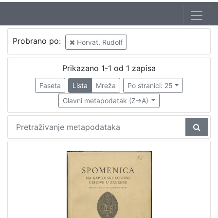
Probrano po:
Horvat, Rudolf
Prikazano 1-1 od 1 zapisa
Faseta
Lista
Mreža
Po stranici: 25
Glavni metapodatak (Z->A)