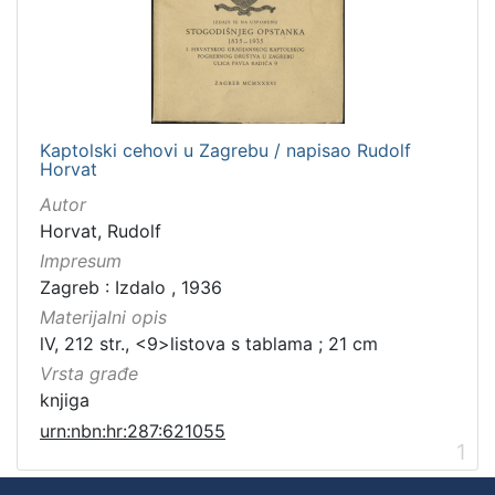
Kaptolski cehovi u Zagrebu / napisao Rudolf
Horvat
Autor
Horvat, Rudolf
Impresum
Zagreb : Izdalo , 1936
Materijalni opis
lV, 212 str., <9>listova s tablama ; 21 cm
Vrsta građe
knjiga
urn:nbn:hr:287:621055
1