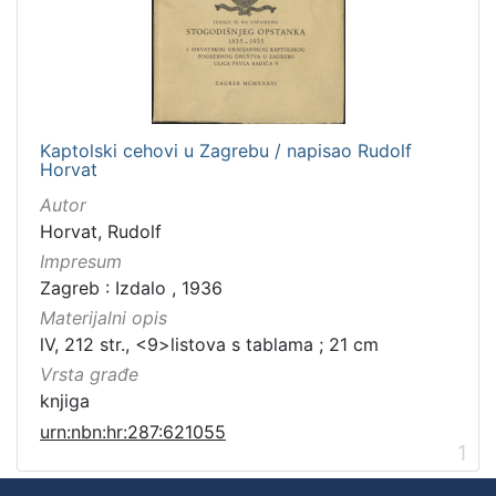
Kaptolski cehovi u Zagrebu / napisao Rudolf
Horvat
Autor
Horvat, Rudolf
Impresum
Zagreb : Izdalo , 1936
Materijalni opis
lV, 212 str., <9>listova s tablama ; 21 cm
Vrsta građe
knjiga
urn:nbn:hr:287:621055
1