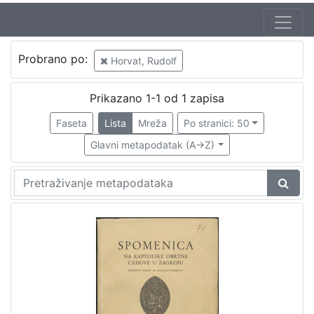
Probrano po:
Horvat, Rudolf
Prikazano 1-1 od 1 zapisa
Faseta
Lista
Mreža
Po stranici: 50
Glavni metapodatak (A->Z)