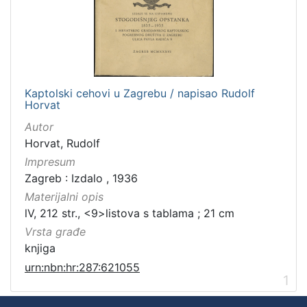
Kaptolski cehovi u Zagrebu / napisao Rudolf
Horvat
Autor
Horvat, Rudolf
Impresum
Zagreb : Izdalo , 1936
Materijalni opis
lV, 212 str., <9>listova s tablama ; 21 cm
Vrsta građe
knjiga
urn:nbn:hr:287:621055
1