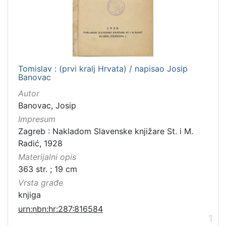
Tomislav : (prvi kralj Hrvata) / napisao Josip
Banovac
Autor
Banovac, Josip
Impresum
Zagreb : Nakladom Slavenske knjižare St. i M.
Radić, 1928
Materijalni opis
363 str. ; 19 cm
Vrsta građe
knjiga
urn:nbn:hr:287:816584
1