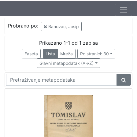
Probrano po:
Banovac, Josip
Prikazano 1-1 od 1 zapisa
Faseta
Lista
Mreža
Po stranici: 30
Glavni metapodatak (A->Z)