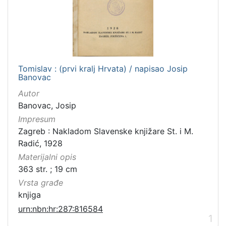
Tomislav : (prvi kralj Hrvata) / napisao Josip
Banovac
Autor
Banovac, Josip
Impresum
Zagreb : Nakladom Slavenske knjižare St. i M.
Radić, 1928
Materijalni opis
363 str. ; 19 cm
Vrsta građe
knjiga
urn:nbn:hr:287:816584
1