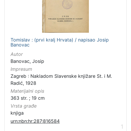
Tomislav : (prvi kralj Hrvata) / napisao Josip
Banovac
Autor
Banovac, Josip
Impresum
Zagreb : Nakladom Slavenske knjižare St. i M.
Radić, 1928
Materijalni opis
363 str. ; 19 cm
Vrsta građe
knjiga
urn:nbn:hr:287:816584
1