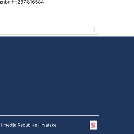
n:nbn:hr:287:816584
1
e i medija Republike Hrvatske