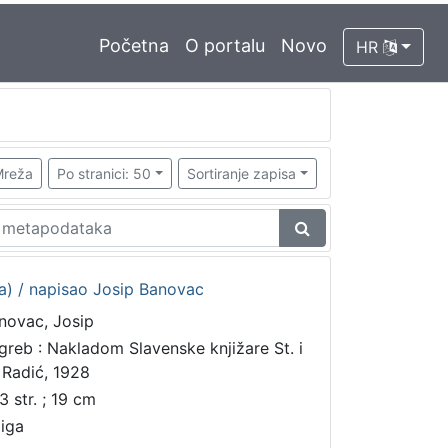
Početna
O portalu
Novo
HR
reža
Po stranici: 50
Sortiranje zapisa
ata) / napisao Josip Banovac
novac, Josip
greb : Nakladom Slavenske knjižare St. i
 Radić, 1928
3 str. ; 19 cm
jiga