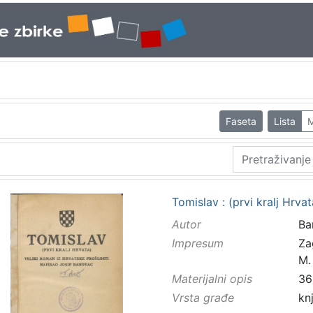
Faseta
Lista
M
Tomislav : (prvi kralj Hrv
Autor
Ba
Impresum
Za
M.
Materijalni opis
36
Vrsta građe
kn