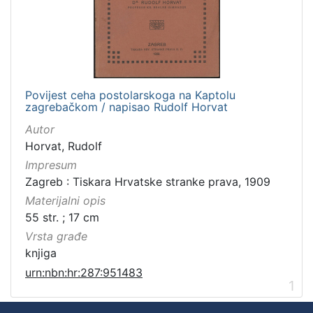
Povijest ceha postolarskoga na Kaptolu
zagrebačkom / napisao Rudolf Horvat
Autor
Horvat, Rudolf
Impresum
Zagreb : Tiskara Hrvatske stranke prava, 1909
Materijalni opis
55 str. ; 17 cm
Vrsta građe
knjiga
urn:nbn:hr:287:951483
1