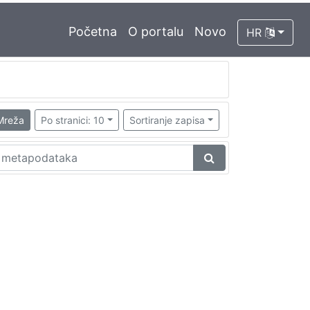
Početna
O portalu
Novo
HR
Mreža
Po stranici: 10
Sortiranje zapisa