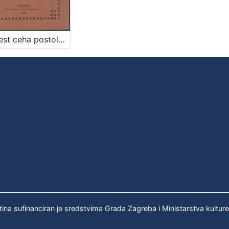
Povijest ceha postolarskoga na Kaptolu zagrebačkom / napisao Rudolf Horvat
tina sufinanciran je sredstvima Grada Zagreba i Ministarstva kultur