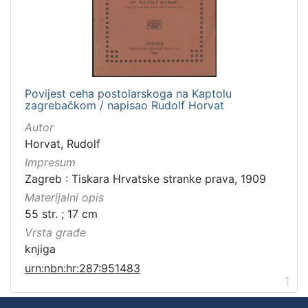
Povijest ceha postolarskoga na Kaptolu
zagrebačkom / napisao Rudolf Horvat
Autor
Horvat, Rudolf
Impresum
Zagreb : Tiskara Hrvatske stranke prava, 1909
Materijalni opis
55 str. ; 17 cm
Vrsta građe
knjiga
urn:nbn:hr:287:951483
1