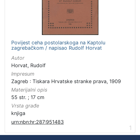
Povijest ceha postolarskoga na Kaptolu
zagrebačkom / napisao Rudolf Horvat
Autor
Horvat, Rudolf
Impresum
Zagreb : Tiskara Hrvatske stranke prava, 1909
Materijalni opis
55 str. ; 17 cm
Vrsta građe
knjiga
urn:nbn:hr:287:951483
1