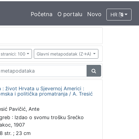
Početna
O portalu
Novo
HR
stranici: 100
Glavni metapodatak (Z->A)
 : život Hrvata u Sjevernoj Americi :
mska i politička promatranja / A. Tresić
esić Pavičić, Ante
greb : Izdao o svomu trošku Srećko
akoc, 1907
8 str. ; 23 cm