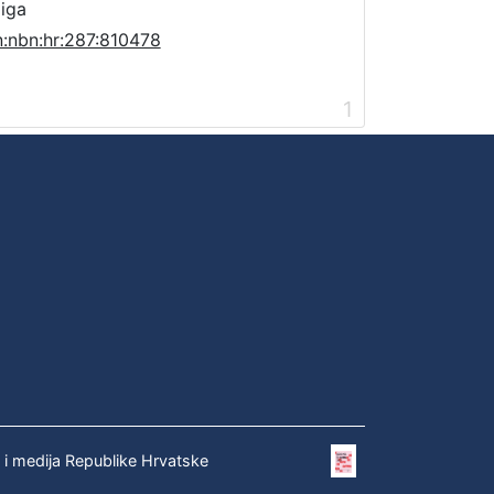
jiga
n:nbn:hr:287:810478
1
e i medija Republike Hrvatske