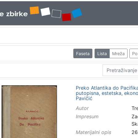
Faseta
Lista
Mreža
Po 
Preko Atlantika do Pacifika
putopisna, estetska, ekono
Pavičić
Autor
Tr
Impresum
Za
Sk
Materijalni opis
26