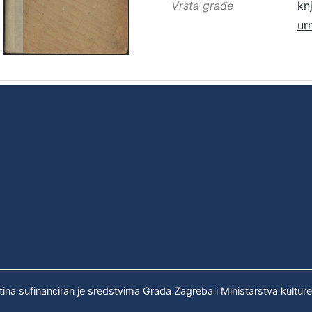
Vrsta građe
kn
ur
tina sufinanciran je sredstvima Grada Zagreba i Ministarstva kultur