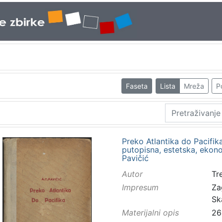
Faseta
Lista
Mreža
P
Preko Atlantika do Pacifika
putopisna, estetska, ekono
Pavičić
Autor
Tr
Impresum
Za
Sk
Materijalni opis
26