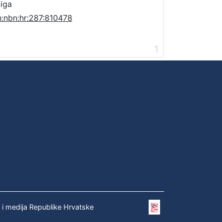
jiga
n:nbn:hr:287:810478
1
e i medija Republike Hrvatske