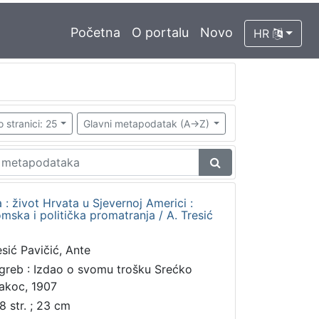
Početna
O portalu
Novo
HR
o stranici: 25
Glavni metapodatak (A->Z)
 : život Hrvata u Sjevernoj Americi :
mska i politička promatranja / A. Tresić
esić Pavičić, Ante
greb : Izdao o svomu trošku Srećko
akoc, 1907
8 str. ; 23 cm