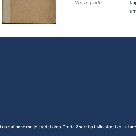
Vrsta građe
kn
ur
tina sufinanciran je sredstvima Grada Zagreba i Ministarstva kultur