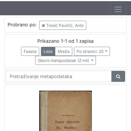
Probrano po:
Tresić Pavičić, Ante
Prikazano 1-1 od 1 zapisa
Faseta
Lista
Mreža
Po stranici: 25
Glavni metapodatak (Z->A)