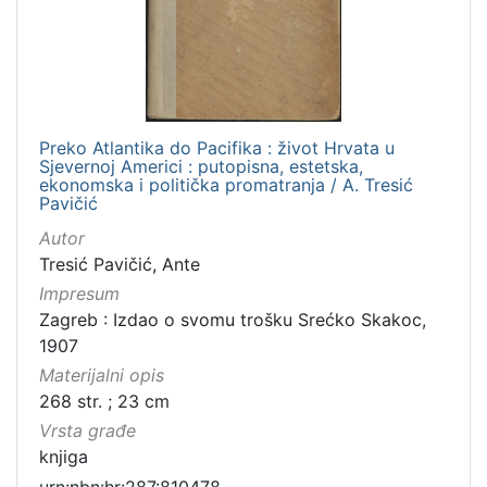
Preko Atlantika do Pacifika : život Hrvata u
Sjevernoj Americi : putopisna, estetska,
ekonomska i politička promatranja / A. Tresić
Pavičić
Autor
Tresić Pavičić, Ante
Impresum
Zagreb : Izdao o svomu trošku Srećko Skakoc,
1907
Materijalni opis
268 str. ; 23 cm
Vrsta građe
knjiga
urn:nbn:hr:287:810478