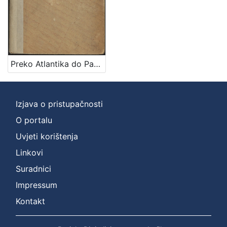
Preko Atlantika do Pacifika : život Hrvata u Sjevernoj Americi : putopisna, estetska, ekonomska i politička promatranja / A. Tresić Pavičić
Izjava o pristupačnosti
O portalu
Uvjeti korištenja
Linkovi
Suradnici
Impressum
Kontakt