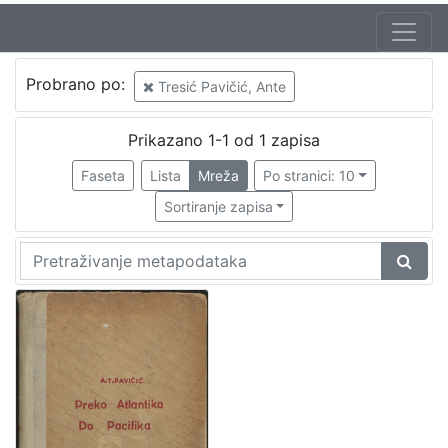
Probrano po:
Tresić Pavičić, Ante
Prikazano 1-1 od 1 zapisa
Faseta
Lista
Mreža
Po stranici: 10
Sortiranje zapisa