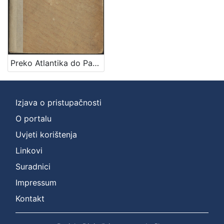
Preko Atlantika do Pacifika : život Hrvata u Sjevernoj Americi : putopisna, estetska, ekonomska i politička promatranja / A. Tresić Pavičić
Izjava o pristupačnosti
O portalu
Uvjeti korištenja
Linkovi
Suradnici
Impressum
Kontakt