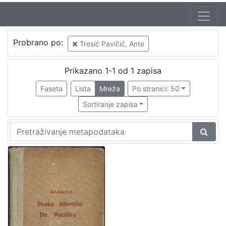
Probrano po:
Tresić Pavičić, Ante
Prikazano 1-1 od 1 zapisa
Faseta
Lista
Mreža
Po stranici: 50
Sortiranje zapisa