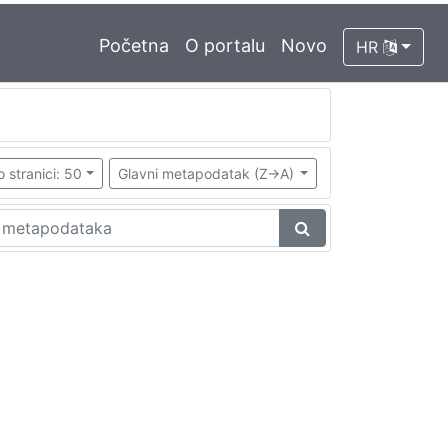
Početna
O portalu
Novo
HR
o stranici: 50
Glavni metapodatak (Z->A)