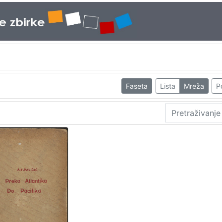
Faseta
Lista
Mreža
P