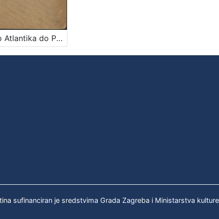
Preko Atlantika do Pacifika : život Hrvata u Sjevernoj Americi : putopisna, estetska, ekonomska i politička promatranja / A. Tresić Pavičić
tina sufinanciran je sredstvima Grada Zagreba i Ministarstva kultur