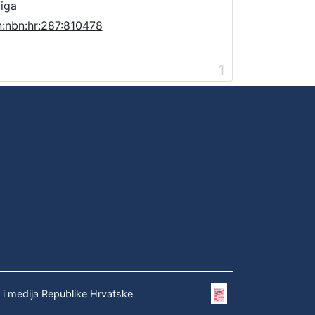
jiga
n:nbn:hr:287:810478
1
e i medija Republike Hrvatske