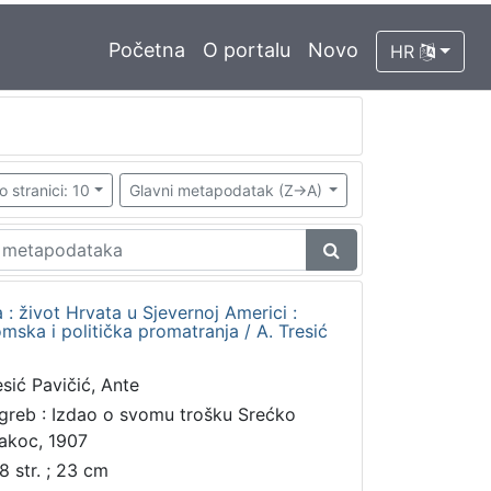
Početna
O portalu
Novo
HR
o stranici: 10
Glavni metapodatak (Z->A)
 : život Hrvata u Sjevernoj Americi :
mska i politička promatranja / A. Tresić
esić Pavičić, Ante
greb : Izdao o svomu trošku Srećko
akoc, 1907
8 str. ; 23 cm