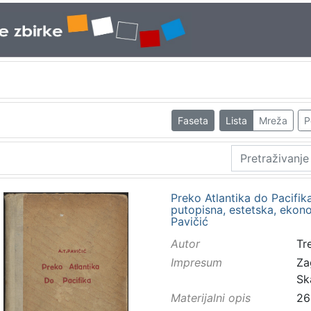
Faseta
Lista
Mreža
P
Preko Atlantika do Pacifika
putopisna, estetska, ekono
Pavičić
Autor
Tr
Impresum
Za
Sk
Materijalni opis
26