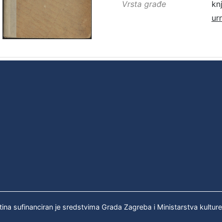
Vrsta građe
kn
ur
tina sufinanciran je sredstvima Grada Zagreba i Ministarstva kultur