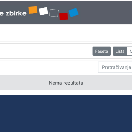
Faseta
Lista
M
Nema rezultata