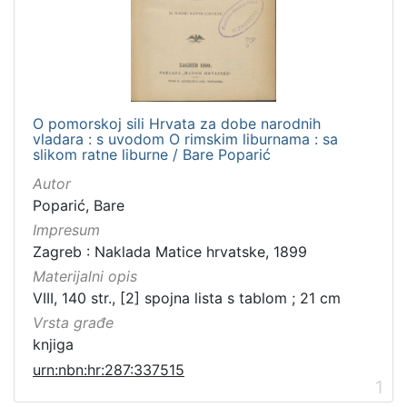
O pomorskoj sili Hrvata za dobe narodnih
vladara : s uvodom O rimskim liburnama : sa
slikom ratne liburne / Bare Poparić
Autor
Poparić, Bare
Impresum
Zagreb : Naklada Matice hrvatske, 1899
Materijalni opis
VIII, 140 str., [2] spojna lista s tablom ; 21 cm
Vrsta građe
knjiga
urn:nbn:hr:287:337515
1