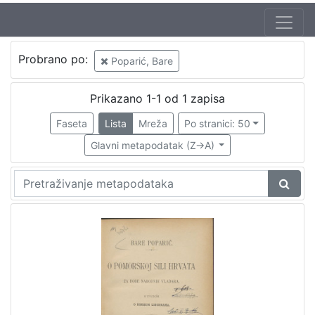
Probrano po:
Poparić, Bare
Prikazano 1-1 od 1 zapisa
Faseta
Lista
Mreža
Po stranici: 50
Glavni metapodatak (Z->A)