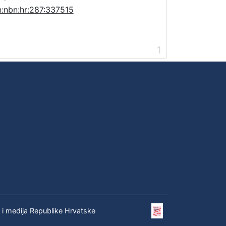
n:nbn:hr:287:337515
1
e i medija Republike Hrvatske