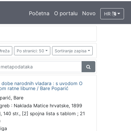
Početna
O portalu
Novo
HR
reža
Po stranici: 50
Sortiranje zapisa
a dobe narodnih vladara : s uvodom O
kom ratne liburne / Bare Poparić
parić, Bare
greb : Naklada Matice hrvatske, 1899
I, 140 str., [2] spojna lista s tablom ; 21
m
jiga