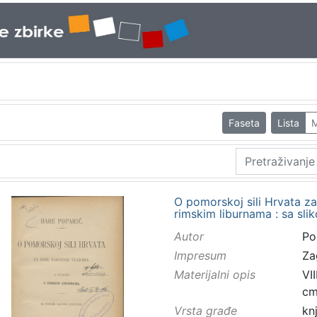
Faseta
Lista
M
O pomorskoj sili Hrvata z
rimskim liburnama : sa sli
Autor
Po
Impresum
Za
Materijalni opis
VII
c
Vrsta građe
kn