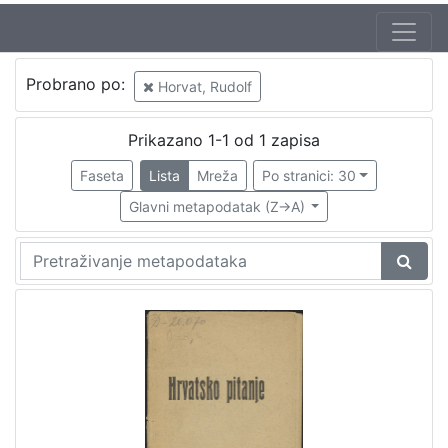
Probrano po:
Horvat, Rudolf
Prikazano 1-1 od 1 zapisa
Faseta
Lista
Mreža
Po stranici: 30
Glavni metapodatak (Z->A)