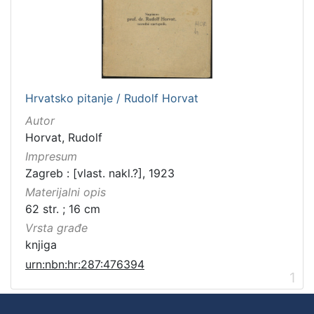
Hrvatsko pitanje / Rudolf Horvat
Autor
Horvat, Rudolf
Impresum
Zagreb : [vlast. nakl.?], 1923
Materijalni opis
62 str. ; 16 cm
Vrsta građe
knjiga
urn:nbn:hr:287:476394
1