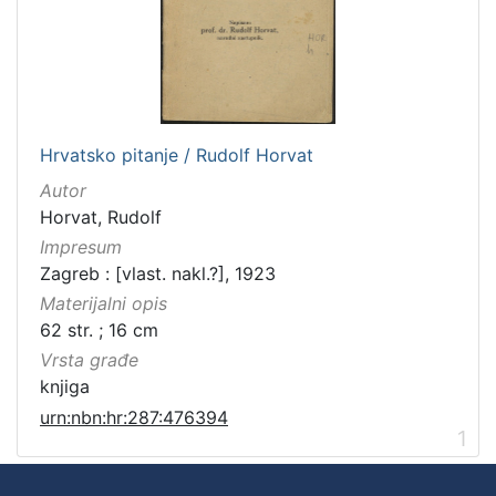
Hrvatsko pitanje / Rudolf Horvat
Autor
Horvat, Rudolf
Impresum
Zagreb : [vlast. nakl.?], 1923
Materijalni opis
62 str. ; 16 cm
Vrsta građe
knjiga
urn:nbn:hr:287:476394
1