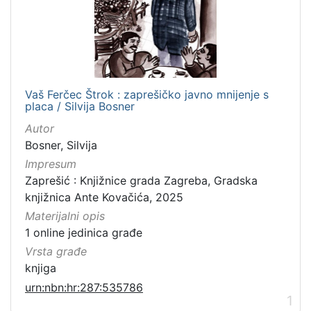
Vaš Ferčec Štrok : zaprešičko javno mnijenje s
placa / Silvija Bosner
Autor
Bosner, Silvija
Impresum
Zaprešić : Knjižnice grada Zagreba, Gradska
knjižnica Ante Kovačića, 2025
Materijalni opis
1 online jedinica građe
Vrsta građe
knjiga
urn:nbn:hr:287:535786
1