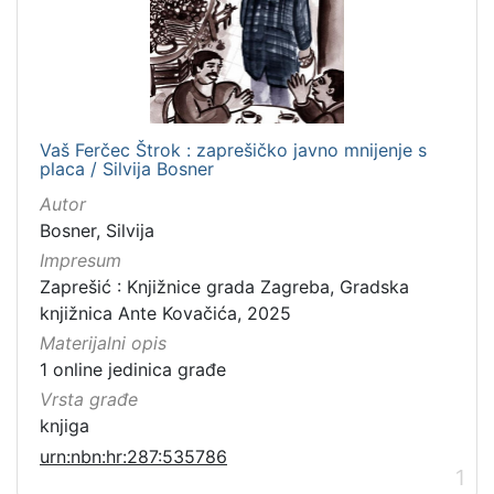
Vaš Ferčec Štrok : zaprešičko javno mnijenje s
placa / Silvija Bosner
Autor
Bosner, Silvija
Impresum
Zaprešić : Knjižnice grada Zagreba, Gradska
knjižnica Ante Kovačića, 2025
Materijalni opis
1 online jedinica građe
Vrsta građe
knjiga
urn:nbn:hr:287:535786
1