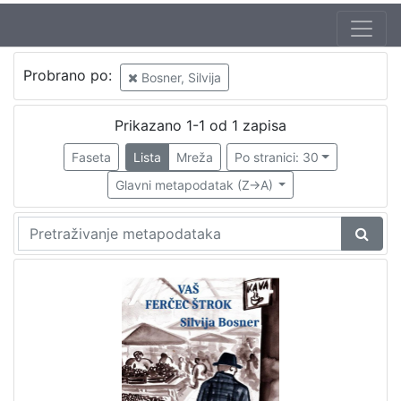
Probrano po:
Bosner, Silvija
Prikazano 1-1 od 1 zapisa
Faseta
Lista
Mreža
Po stranici: 30
Glavni metapodatak (Z->A)