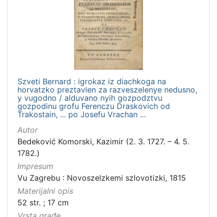
Szveti Bernard : igrokaz iz diachkoga na
horvatzko preztavlen za razveszelenye nedusno,
y vugodno / alduvano nyih gozpodztvu
gozpodinu grofu Ferenczu Draskovich od
Trakostain, ... po Josefu Vrachan ...
Autor
Bedeković Komorski, Kazimir (2. 3. 1727. – 4. 5.
1782.)
Impresum
Vu Zagrebu : Novoszelzkemi szlovotizki, 1815
Materijalni opis
52 str. ; 17 cm
Vrsta građe