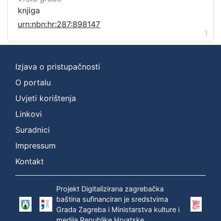
knjiga
urn:nbn:hr:287:898147
1
Izjava o pristupačnosti
O portalu
Uvjeti korištenja
Linkovi
Suradnici
Impressum
Kontakt
Projekt Digitalizirana zagrebačka
baština sufinanciran je sredstvima
Grada Zagreba i Ministarstva kulture i
medija Republike Hrvatske