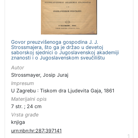
Govor preuzvišenoga gospodina J. J.
Strossmajera, što ga je držao u devetoj
saborskoj sjednici o Jugoslavenskoj akademiji
znanosti i o Jugoslavenskom sveučilištu
Autor
Strossmayer, Josip Juraj
Impresum
U Zagrebu : Tiskom dra Ljudevita Gaja, 1861
Materijalni opis
7 str. ; 24 cm
Vrsta građe
knjiga
urn:nbn:hr:287:397141
1