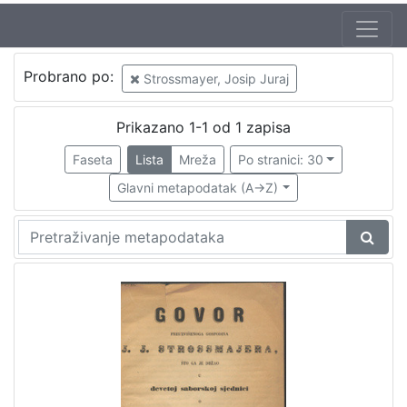
Probrano po:
Strossmayer, Josip Juraj
Prikazano 1-1 od 1 zapisa
Faseta
Lista
Mreža
Po stranici: 30
Glavni metapodatak (A->Z)