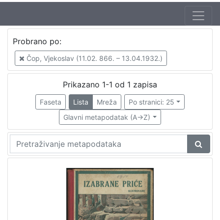
Jezik
Probrano po:
hrvatski
1
Čop, Vjekoslav (11.02. 866. – 13.04.1932.)
Prikazano 1-1 od 1 zapisa
[
1
Faseta
Lista
Mreža
Po stranici: 25
]
Glavni metapodatak (A->Z)
Nakladnička
cjelina
Zagreb na pragu modernog doba
1
Knjige za djecu i mladež
1
[
2