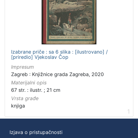
]
Zbirka
Knjige za djecu i mladež
1
Knjige
1
Izabrane priče : sa 6 slika : [ilustrovano] /
[priredio] Vjekoslav Čop
[
Impresum
2
Zagreb : Knjižnice grada Zagreba, 2020
]
Materijalni opis
67 str. : ilustr. ; 21 cm
Vrsta građe
knjiga
1
Izjava o pristupačnosti