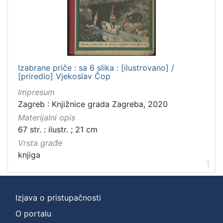
]
Zbirka
Knjige za djecu i mladež
1
Knjige
1
Izabrane priče : sa 6 slika : [ilustrovano] /
[priredio] Vjekoslav Čop
Impresum
[
Zagreb : Knjižnice grada Zagreba, 2020
2
Materijalni opis
]
67 str. : ilustr. ; 21 cm
Vrsta građe
knjiga
1
Izjava o pristupačnosti
O portalu