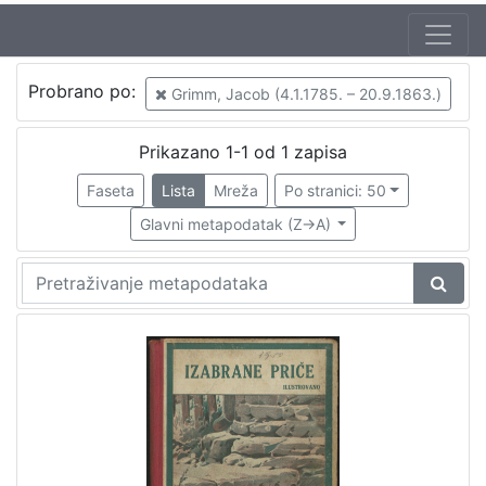
Jezik
Probrano po:
Grimm, Jacob (4.1.1785. – 20.9.1863.)
hrvatski
1
Prikazano 1-1 od 1 zapisa
Faseta
Lista
Mreža
Po stranici: 50
[
1
Glavni metapodatak (Z->A)
]
Nakladnička
cjelina
Zagreb na pragu modernog doba
1
Knjige za djecu i mladež
1
[
2